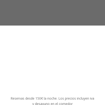
SUITE
CALTAVUTURU
Descubra todas nuestras habitaciones
Reservas desde 150€ la noche. Los precios incluyen iva
y desayuno en el comedor