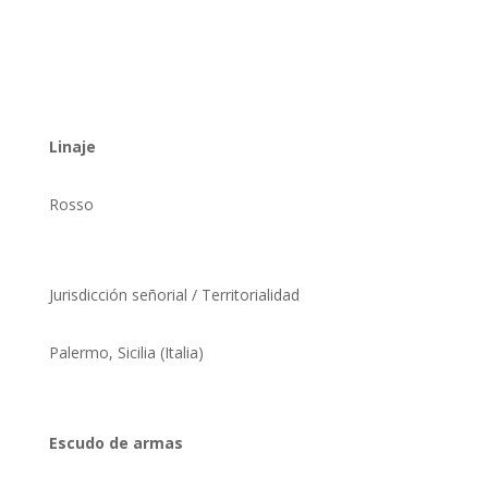
NOMBRE DE
CALTAVUTURU?
Linaje
Rosso
Jurisdicción señorial / Territorialidad
Palermo, Sicilia (Italia)
Escudo de armas