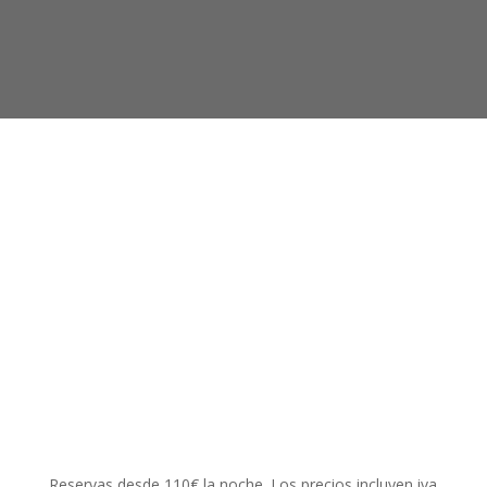
HABITACIÓN DOBLE
MONTALTO
Descubra todas nuestras habitaciones
Reservas desde 110€ la noche. Los precios incluyen iva