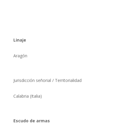
¿DE DÓNDE VIENE EL
NOMBRE DE MONTALTO?
Linaje
Aragón
Jurisdicción señorial / Territorialidad
Calabria (Italia)
Escudo de armas